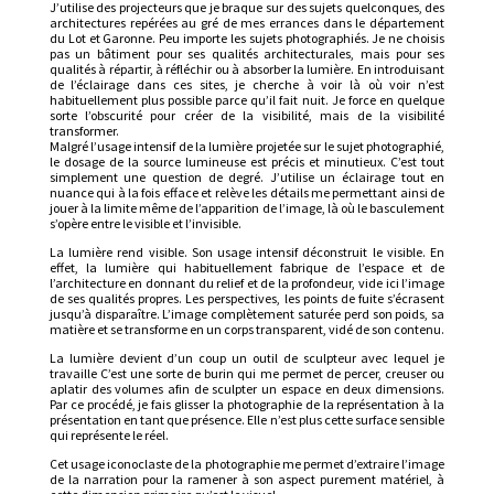
J’utilise des projecteurs que je braque sur des sujets quelconques, des
architectures repérées au gré de mes errances dans le département
du Lot et Garonne. Peu importe les sujets photographiés. Je ne choisis
pas un bâtiment pour ses qualités architecturales, mais pour ses
qualités à répartir, à réfléchir ou à absorber la lumière. En introduisant
de l’éclairage dans ces sites, je cherche à voir là où voir n’est
habituellement plus possible parce qu’il fait nuit. Je force en quelque
sorte l’obscurité pour créer de la visibilité, mais de la visibilité
transformer.
Malgré l’usage intensif de la lumière projetée sur le sujet photographié,
le dosage de la source lumineuse est précis et minutieux. C’est tout
simplement une question de degré. J’utilise un éclairage tout en
nuance qui à la fois efface et relève les détails me permettant ainsi de
jouer à la limite même de l’apparition de l’image, là où le basculement
s’opère entre le visible et l’invisible.
La lumière rend visible. Son usage intensif déconstruit le visible. En
effet, la lumière qui habituellement fabrique de l’espace et de
l’architecture en donnant du relief et de la profondeur, vide ici l’image
de ses qualités propres. Les perspectives, les points de fuite s’écrasent
jusqu’à disparaître. L’image complètement saturée perd son poids, sa
matière et se transforme en un corps transparent, vidé de son contenu.
La lumière devient d’un coup un outil de sculpteur avec lequel je
travaille C’est une sorte de burin qui me permet de percer, creuser ou
aplatir des volumes afin de sculpter un espace en deux dimensions.
Par ce procédé, je fais glisser la photographie de la représentation à la
présentation en tant que présence. Elle n’est plus cette surface sensible
qui représente le réel.
Cet usage iconoclaste de la photographie me permet d’extraire l’image
de la narration pour la ramener à son aspect purement matériel, à