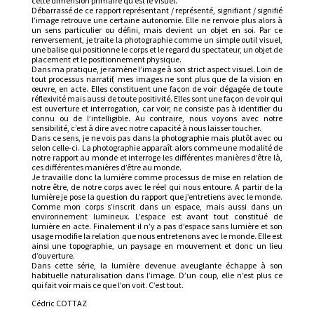
cette dimension primaire qu’est le visuel.
Débarrassé de ce rapport représentant / représenté, signifiant / signifié
l’image retrouve une certaine autonomie. Elle ne renvoie plus alors à
un sens particulier ou défini, mais devient un objet en soi. Par ce
renversement, je traite la photographie comme un simple outil visuel,
une balise qui positionne le corps et le regard du spectateur, un objet de
placement et le positionnement physique.
Dans ma pratique, je ramène l’image à son strict aspect visuel. Loin de
tout processus narratif, mes images ne sont plus que de la vision en
œuvre, en acte. Elles constituent une façon de voir dégagée de toute
réflexivité mais aussi de toute positivité. Elles sont une façon de voir qui
est ouverture et interrogation, car voir, ne consiste pas à identifier du
connu ou de l’intelligible. Au contraire, nous voyons avec notre
sensibilité, c’est à dire avec notre capacité à nous laisser toucher.
Dans ce sens, je ne vois pas dans la photographie mais plutôt avec ou
selon celle-ci. La photographie apparaît alors comme une modalité de
notre rapport au monde et interroge les différentes manières d’être là,
ces différentes manières d’être au monde.
Je travaille donc la lumière comme processus de mise en relation de
notre être, de notre corps avec le réel qui nous entoure. A partir de la
lumière je pose la question du rapport que j’entretiens avec le monde.
Comme mon corps s’inscrit dans un espace, mais aussi dans un
environnement lumineux. L’espace est avant tout constitué de
lumière en acte. Finalement il n’y a pas d’espace sans lumière et son
usage modifie la relation que nous entretenons avec le monde. Elle est
ainsi une topographie, un paysage en mouvement et donc un lieu
d’ouverture.
Dans cette série, la lumière devenue aveuglante échappe à son
habituelle naturalisation dans l’image. D’un coup, elle n’est plus ce
qui fait voir mais ce que l’on voit. C’est tout.
Cédric COTTAZ