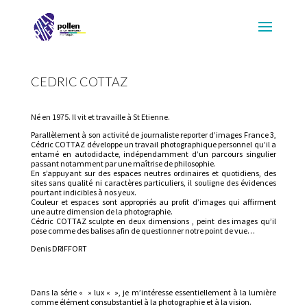
CEDRIC COTTAZ
Né en 1975. Il vit et travaille à St Etienne.
Parallèlement à son activité de journaliste reporter d’images France 3,
Cédric COTTAZ développe un travail photographique personnel qu’il a
entamé en autodidacte, indépendamment d’un parcours singulier
passant notamment par une maîtrise de philosophie.
En s’appuyant sur des espaces neutres ordinaires et quotidiens, des
sites sans qualité ni caractères particuliers, il souligne des évidences
pourtant indicibles à nos yeux.
Couleur et espaces sont appropriés au profit d’images qui affirment
une autre dimension de la photographie.
Cédric COTTAZ sculpte en deux dimensions , peint des images qu’il
pose comme des balises afin de questionner notre point de vue…
Denis DRIFFORT
Dans la série « » lux « », je m’intéresse essentiellement à la lumière
comme élément consubstantiel à la photographie et à la vision.