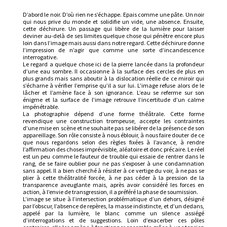
D’abord le noir. D’où rien ne s’échappe. Epais comme une pâte. Un noir
qui nous prive du monde et solidifie un vide, une absence. Ensuite,
cette déchirure. Un passage qui libère de la lumière pour laisser
deviner au-delà de ses limites quelque chose qui pénètre encore plus
loin dans l’image mais aussi dans notre regard. Cette déchirure donne
l’impression de n’agir que comme une sorte d’incandescence
interrogative.
Le regard a quelque chose ici de la pierre lancée dans la profondeur
d’une eau sombre. Il occasionne à la surface des cercles de plus en
plus grands mais sans aboutir à la dislocation réelle de ce miroir qui
s’écharne à vérifier l’emprise qu’il a sur lui. L’image refuse alors de le
lâcher et l’amène face à son ignorance. L’eau se referme sur son
énigme et la surface de l’image retrouve l’incertitude d’un calme
impénétrable.
La photographie dépend d’une forme théâtrale. Cette forme
revendique une construction trompeuse, accepte les contraintes
d’une mise en scène et ne souhaite pas se libérer de la présence de son
appareillage. Son rôle consiste à nous éblouir, à nous faire douter de ce
que nous regardons selon des règles fixées à l’avance, à rendre
l’affirmation des choses imprévisible, aléatoire et donc précaire. Le réel
est un peu comme le fauteur de trouble qui essaie de rentrer dans le
rang, de se faire oublier pour ne pas s’exposer à une condamnation
sans appel. Il a bien cherché à résister à ce vertige du voir, à ne pas se
plier à cette théâtralité forcée, à ne pas céder à la pression de la
transparence aveuglante mais, après avoir considéré les forces en
action, à l’envie de transgression, il a préféré la phase de soumission.
L’image se situe à l’intersection problématique d’un dehors, désigné
par l’obscur, l’absence de repères, la masse indistincte, et d’un dedans,
appelé par la lumière, le blanc comme un silence assiégé
d’interrogations et de suggestions. Loin d’exacerber ces pôles