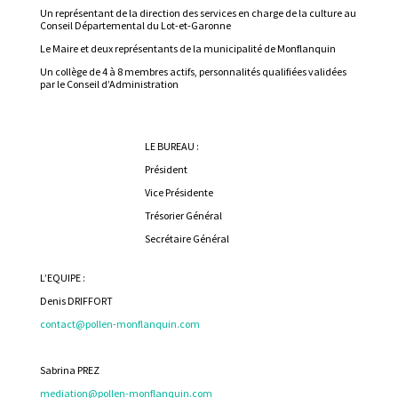
Un représentant de la direction des services en charge de la culture au
Conseil Départemental du Lot-et-Garonne
Le Maire et deux représentants de la municipalité de Monflanquin
Un collège de 4 à 8 membres actifs, personnalités qualifiées validées
par le Conseil d’Administration
LE BUREAU :
Président
Vice Présidente
Trésorier Général
Secrétaire Général
L’EQUIPE :
Denis DRIFFORT
contact@pollen-monflanquin.com
Sabrina PREZ
mediation@pollen-monflanquin.com